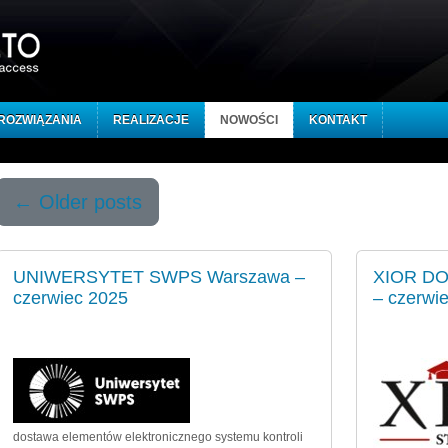
ROZWIĄZANIA
REALIZACJE
NOWOŚCI
KONTAKT
←
Older posts
UNIWERSYTET SWPS Warszawa –
XIOR DO
czerwiec 2025
– czerwi
dostawa elementów elektronicznego systemu kontroli