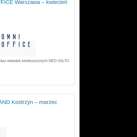
FICE Warszawa – kwiecień
ntaz wkładek elektronicznych NEO SALTO
AND Kostrzyn – marzec