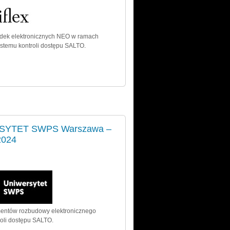
dek elektronicznych NEO w ramach
stemu kontroli dostępu SALTO.
SYTET SWPS Warszawa –
2024
entów rozbudowy elektronicznego
roli dostępu SALTO.