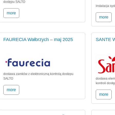
dostępu SALTO
instalacja sy
more
more
FAURECIA Wałbrzych – maj 2025
SANTE W
dostawa zamków z elektroniczną kontrolą dostepu
SALTO
dostawa elem
kontroli dos
more
more