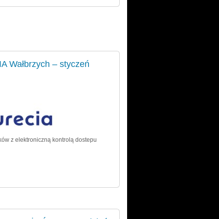
 Wałbrzych – styczeń
ów z elektroniczną kontrolą dostepu