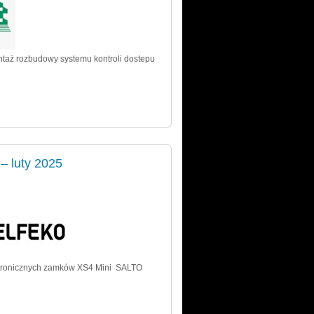
ntaż rozbudowy systemu kontroli dostepu
 luty 2025
tronicznych zamków XS4 Mini SALTO