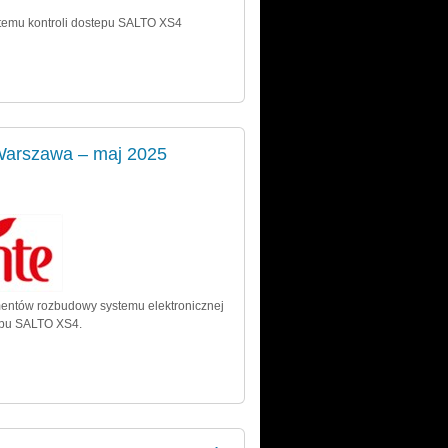
stemu kontroli dostepu SALTO XS4
arszawa – maj 2025
entów rozbudowy systemu elektronicznej
tępu SALTO XS4.