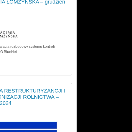
A ŁOMŻYŃSKA – grudzień
talacja rozbudowy systemu kontroli
TO BlueNet
A RESTRUKTURYZANCJI I
NIZACJI ROLNICTWA –
 2024