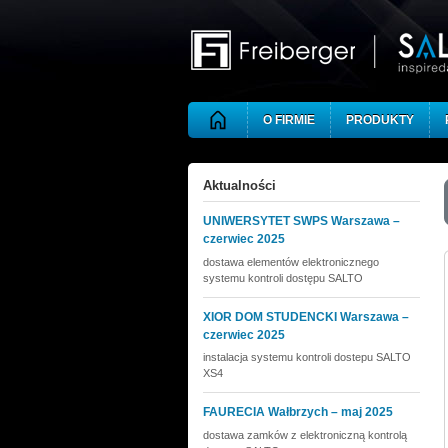
Skip to main content
O FIRMIE
PRODUKTY
Aktualności
UNIWERSYTET SWPS Warszawa –
czerwiec 2025
dostawa elementów elektronicznego
systemu kontroli dostępu SALTO
XIOR DOM STUDENCKI Warszawa –
czerwiec 2025
instalacja systemu kontroli dostepu SALTO
XS4
FAURECIA Wałbrzych – maj 2025
dostawa zamków z elektroniczną kontrolą