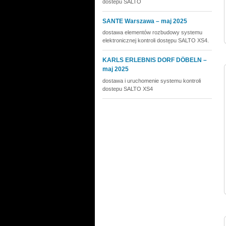
dostepu SALTO
SANTE Warszawa – maj 2025
dostawa elementów rozbudowy systemu
elektronicznej kontroli dostępu SALTO XS4.
KARLS ERLEBNIS DORF DÖBELN –
maj 2025
dostawa i uruchomenie systemu kontroli
dostepu SALTO XS4