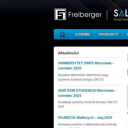
Skip to main content
O FIRMIE
PRODUKTY
Aktualności
UNIWERSYTET SWPS Warszawa –
czerwiec 2025
dostawa elementów elektronicznego
systemu kontroli dostępu SALTO
XIOR DOM STUDENCKI Warszawa –
czerwiec 2025
instalacja systemu kontroli dostepu SALTO
XS4
FAURECIA Wałbrzych – maj 2025
dostawa zamków z elektroniczną kontrolą