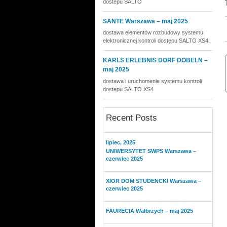
dostepu SALTO
SANTE Warszawa – maj 2025
dostawa elementów rozbudowy systemu
elektronicznej kontroli dostępu SALTO XS4.
KARLS ERLEBNIS DORF DÖBELN –
maj 2025
dostawa i uruchomenie systemu kontroli
dostepu SALTO XS4
Recent Posts
lipiec, 2025
UNIWERSYTET SWPS Warszawa –
czerwiec 2025
XIOR DOM STUDENCKI Warszawa –
czerwiec 2025
FAURECIA Wałbrzych – maj 2025