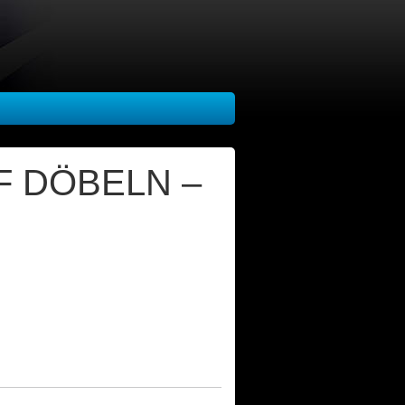
F DÖBELN –