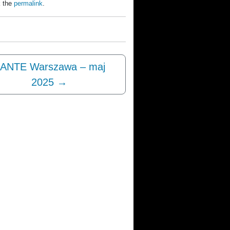
 the
permalink
.
ANTE Warszawa – maj
2025
→