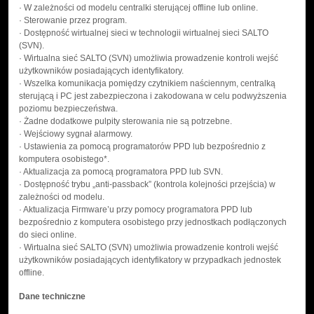
· W zależności od modelu centralki sterującej offline lub online.
· Sterowanie przez program.
· Dostępność wirtualnej sieci w technologii wirtualnej sieci SALTO
(SVN).
· Wirtualna sieć SALTO (SVN) umożliwia prowadzenie kontroli wejść
użytkowników posiadających identyfikatory.
· Wszelka komunikacja pomiędzy czytnikiem naściennym, centralką
sterującą i PC jest zabezpieczona i zakodowana w celu podwyższenia
poziomu bezpieczeństwa.
· Żadne dodatkowe pulpity sterowania nie są potrzebne.
· Wejściowy sygnał alarmowy.
· Ustawienia za pomocą programatorów PPD lub bezpośrednio z
komputera osobistego*.
· Aktualizacja za pomocą programatora PPD lub SVN.
· Dostępność trybu „anti-passback” (kontrola kolejności przejścia) w
zależności od modelu.
· Aktualizacja Firmware’u przy pomocy programatora PPD lub
bezpośrednio z komputera osobistego przy jednostkach podłączonych
do sieci online.
· Wirtualna sieć SALTO (SVN) umożliwia prowadzenie kontroli wejść
użytkowników posiadających identyfikatory w przypadkach jednostek
offline.
Dane techniczne