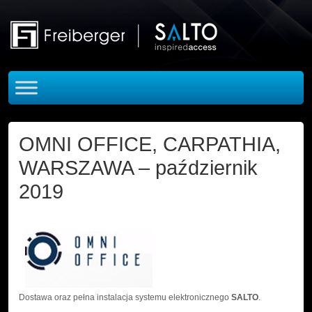
Skip to main content
OMNI OFFICE, CARPATHIA,
WARSZAWA – październik
2019
Dostawa oraz pełna instalacja systemu elektronicznego
SALTO
.