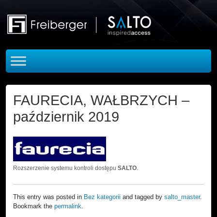
Skip to main content
FAURECIA, WAŁBRZYCH –
październik 2019
Rozszerzenie systemu kontroli dostępu
SALTO
.
This entry was posted in
Bez kategorii
and tagged by
salto_master
.
Bookmark the
permalink
.