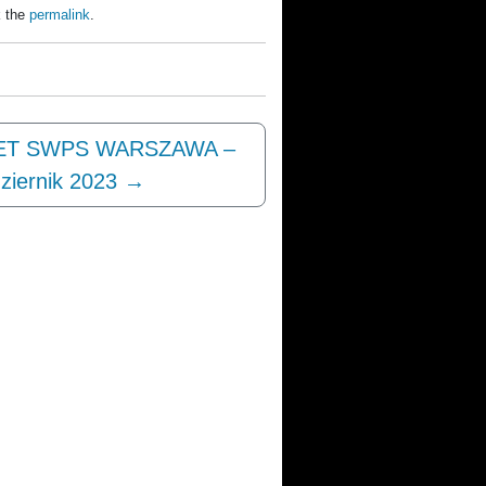
 the
permalink
.
ET SWPS WARSZAWA –
ziernik 2023
→