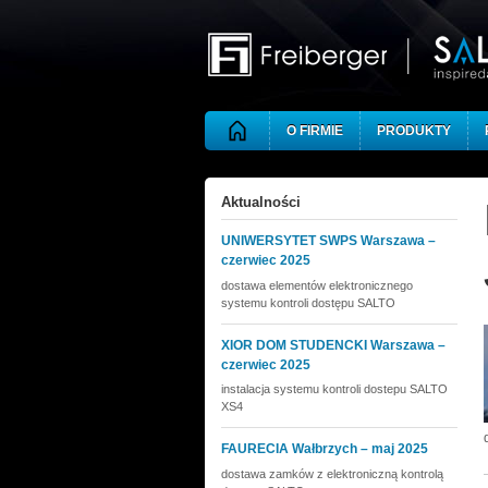
Skip to main content
O FIRMIE
PRODUKTY
Aktualności
UNIWERSYTET SWPS Warszawa –
czerwiec 2025
dostawa elementów elektronicznego
systemu kontroli dostępu SALTO
XIOR DOM STUDENCKI Warszawa –
czerwiec 2025
instalacja systemu kontroli dostepu SALTO
XS4
FAURECIA Wałbrzych – maj 2025
dostawa zamków z elektroniczną kontrolą