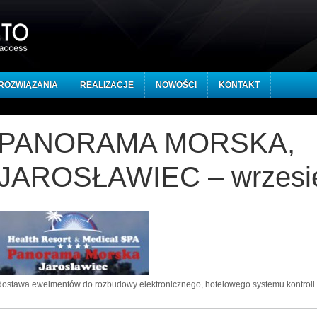
ROZWIĄZANIA
REALIZACJE
NOWOŚCI
KONTAKT
PANORAMA MORSKA,
JAROSŁAWIEC – wrzesi
dostawa ewelmentów do rozbudowy elektronicznego, hotelowego systemu kontroli