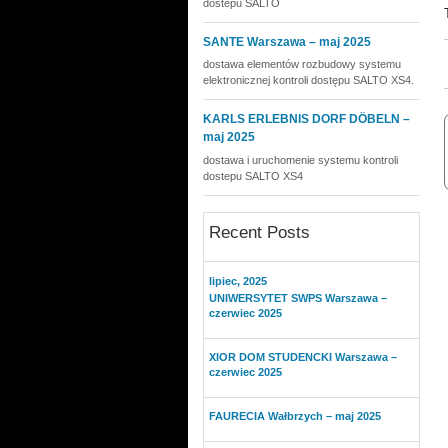
dostepu SALTO
SANTE Warszawa – maj 2025
dostawa elementów rozbudowy systemu
elektronicznej kontroli dostępu SALTO XS4.
KARLS ERLEBNIS DORF DÖBELN –
maj 2025
dostawa i uruchomenie systemu kontroli
dostepu SALTO XS4
Recent Posts
lipiec, 2025
UNIWERSYTET SWPS Warszawa –
czerwiec 2025
XIOR DOM STUDENCKI Warszawa –
czerwiec 2025
FAURECIA Wałbrzych – maj 2025