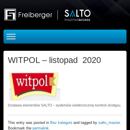
Skip to main content
WITPOL – listopad 2020
Dostawa elementów SALTO – systemów elektronicznej kontroli dostępu.
This entry was posted in
Bez kategorii
and tagged by
salto_master
.
Bookmark the
permalink
.