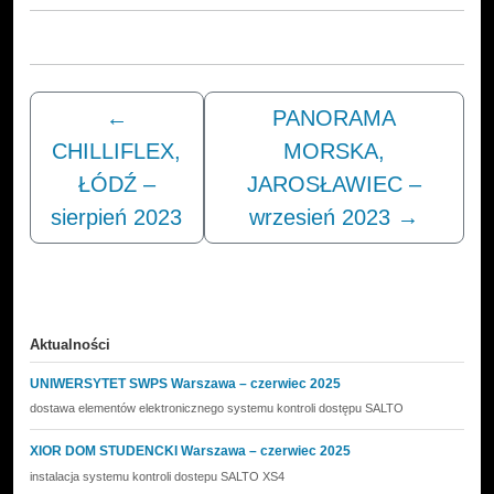
←
PANORAMA
CHILLIFLEX,
MORSKA,
ŁÓDŹ –
JAROSŁAWIEC –
sierpień 2023
wrzesień 2023
→
Aktualności
UNIWERSYTET SWPS Warszawa – czerwiec 2025
dostawa elementów elektronicznego systemu kontroli dostępu SALTO
XIOR DOM STUDENCKI Warszawa – czerwiec 2025
instalacja systemu kontroli dostepu SALTO XS4