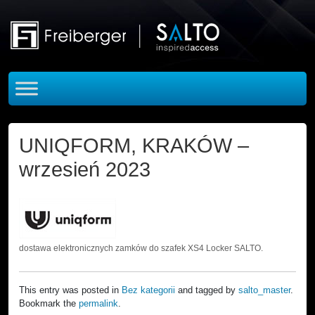
Skip to main content
UNIQFORM, KRAKÓW –
wrzesień 2023
dostawa elektronicznych zamków do szafek XS4 Locker SALTO.
This entry was posted in
Bez kategorii
and tagged by
salto_master
.
Bookmark the
permalink
.