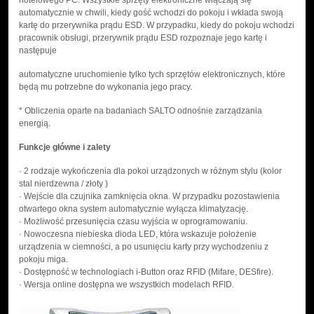
automatycznie w chwili, kiedy gość wchodzi do pokoju i wkłada swoją
kartę do przerywnika prądu ESD. W przypadku, kiedy do pokoju wchodzi
pracownik obsługi, przerywnik prądu ESD rozpoznaje jego kartę i
następuje
automatyczne uruchomienie tylko tych sprzętów elektronicznych, które
będą mu potrzebne do wykonania jego pracy.
* Obliczenia oparte na badaniach SALTO odnośnie zarządzania
energią.
Funkcje główne i zalety
· 2 rodzaje wykończenia dla pokoi urządzonych w różnym stylu (kolor
stal nierdzewna / złoty )
· Wejście dla czujnika zamknięcia okna. W przypadku pozostawienia
otwartego okna system automatycznie wyłącza klimatyzację.
· Możliwość przesunięcia czasu wyjścia w oprogramowaniu.
· Nowoczesna niebieska dioda LED, która wskazuje położenie
urządzenia w ciemności, a po usunięciu karty przy wychodzeniu z
pokoju miga.
· Dostępność w technologiach i-Button oraz RFID (Mifare, DESfire).
· Wersja online dostępna we wszystkich modelach RFID.