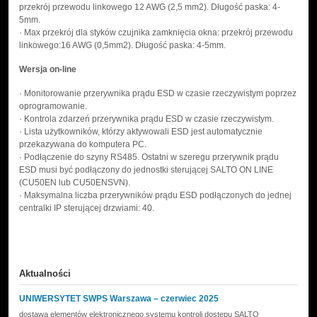
przekrój przewodu linkowego 12 AWG (2,5 mm2). Długość paska: 4-
5mm.
· Max przekrój dla styków czujnika zamknięcia okna: przekrój przewodu
linkowego:16 AWG (0,5mm2). Długość paska: 4-5mm.
Wersja on-line
· Monitorowanie przerywnika prądu ESD w czasie rzeczywistym poprzez
oprogramowanie.
· Kontrola zdarzeń przerywnika prądu ESD w czasie rzeczywistym.
· Lista użytkowników, którzy aktywowali ESD jest automatycznie
przekazywana do komputera PC.
· Podłączenie do szyny RS485. Ostatni w szeregu przerywnik prądu
ESD musi być podłączony do jednostki sterującej SALTO ON LINE
(CU50EN lub CU50ENSVN).
· Maksymalna liczba przerywników prądu ESD podłączonych do jednej
centralki IP sterującej drzwiami: 40.
Aktualności
UNIWERSYTET SWPS Warszawa – czerwiec 2025
dostawa elementów elektronicznego systemu kontroli dostępu SALTO