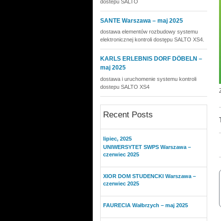
dostepu SALTO
SANTE Warszawa – maj 2025
dostawa elementów rozbudowy systemu
elektronicznej kontroli dostępu SALTO XS4.
KARLS ERLEBNIS DORF DÖBELN –
maj 2025
dostawa i uruchomenie systemu kontroli
dostepu SALTO XS4
Recent Posts
lipiec, 2025
UNIWERSYTET SWPS Warszawa –
czerwiec 2025
XIOR DOM STUDENCKI Warszawa –
czerwiec 2025
FAURECIA Wałbrzych – maj 2025