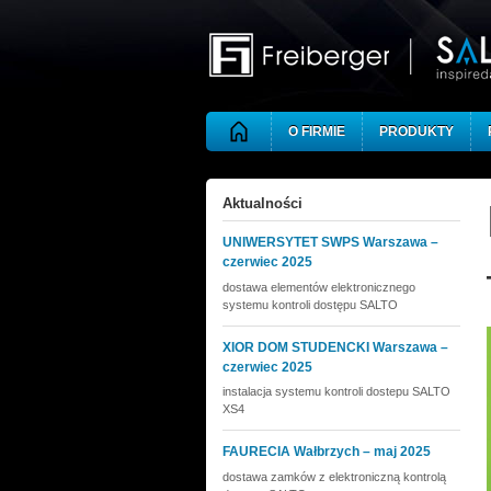
Skip to main content
O FIRMIE
PRODUKTY
Aktualności
UNIWERSYTET SWPS Warszawa –
czerwiec 2025
dostawa elementów elektronicznego
systemu kontroli dostępu SALTO
XIOR DOM STUDENCKI Warszawa –
czerwiec 2025
instalacja systemu kontroli dostepu SALTO
XS4
FAURECIA Wałbrzych – maj 2025
dostawa zamków z elektroniczną kontrolą