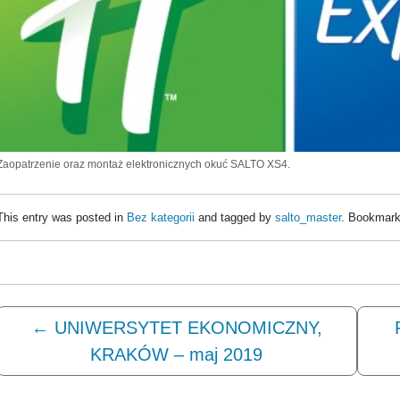
Zaopatrzenie oraz montaż elektronicznych okuć SALTO XS4.
This entry was posted in
Bez kategorii
and tagged by
salto_master
. Bookmark
←
UNIWERSYTET EKONOMICZNY,
KRAKÓW – maj 2019