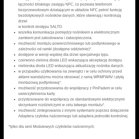
łączności bliskiego zasięgu NFC, co pozwala telefonom
bezprzewodowym działającym w układzie NFC pełnić funkcję
bezdotykowych nośników danych, które otwierają i kontrolują
drzwi
w kontroli dostępu SALTO.
wszelka komunikacja pomiędzy nośnikiem a elektronicznym
zamkiem jest zakodowana i zabezpieczona.
możliwość montażu powierzchniowego lub podtynkowego w
zależności od ramki (dostępne oddzielnie)*.
dostępne w wersji wąskiej dla drzwi specjalnego typu.
czerwono-zielona dioda LED wskazująca akceptację dostępu.
niebieska dioda LED wskazująca aktualizację nośnika danych.
w przypadku użytkowania na zewnątrz i w celu ochrony przed
aktami wandalizmu można stosować z ramą WRMFWAV i płytą
montażową podtynkową*.
możliwość przystosowania do współpracy z PinPadem w celu
uwierzytelnienia karty.
przystosowane do współpracy ze standardowymi elektrycznymi
skrzynkami rozdzielczymi w celu łatwego montażu*.
możliwość zintegrowania z innymi systemami poprzez dołączenie
Adaptera czytnika naściennego lub adaptera jednostki kontrolnej.
*tylko dla serii Modułowych czytników naściennych.