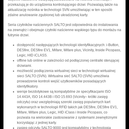
przekazują je do urządzenia kontrolującego drzwi. Pozwalają także na
aktualizację nośnika w technologii SVN umożliwiając w ten sposób
zdalne anulowanie zgubionej lub ukradzionej karty.
Seria czytników naściennych SALTO jest odpowiednia do instalowania
na zewnątrz i obejmuje czytniki naścienne wąskiego typu do montażu na
futrynie drzwi.
dostępność następujących technologii identyfikacyjnych: i-Button,
DESfire, DESfire EV1, Mifare, Mifare plus, Vicinity, Inside Picopass,
Legic, HID iCLASS.
offline lub online w zależności od podłączonej centralki sterującej
drzwiami.
możliwość podłączenia wirtualnej sieci w technologii wirtualnej
sieci SALTO (SVN). Wirtualna sieć SALTO (SVN) umożliwia
prowadzenie kontroli wejść użytkowników posiadających
identyfikatory.
wersje bezdotykowe są kompatybilne ze specyfikacjami ISO
14.443A, ISO 14.443B i ISO 15.693 (Vicinity– krótki zasięg
odczytu) oraz uwzględniają szeroki zasięg popularnych kart
wykonanych w technologii RFID takich jak DESfire, DESfire EV1,
Mifare, Mifare plus, Legic, HID iClass i Inside Picopass, co
pozwala na wielorakie zastosowanie z systemami zewnętrznymi
korzystając z jednej karty.
zasięg odczytu SALTO 9000 jest kompatybilny z technologią