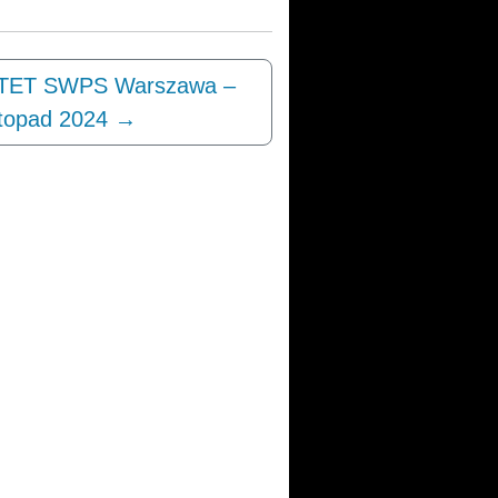
ET SWPS Warszawa –
stopad 2024
→