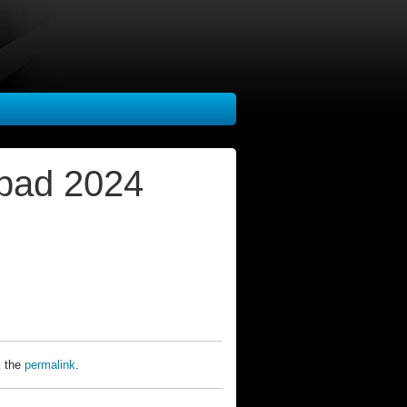
pad 2024
 the
permalink
.