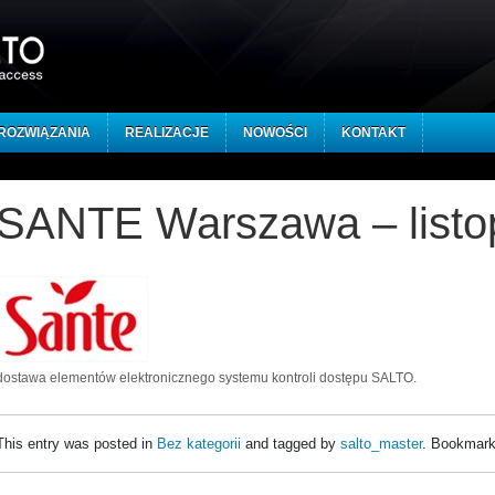
ROZWIĄZANIA
REALIZACJE
NOWOŚCI
KONTAKT
SANTE Warszawa – listo
dostawa elementów elektronicznego systemu kontroli dostępu SALTO.
This entry was posted in
Bez kategorii
and tagged by
salto_master
. Bookmark