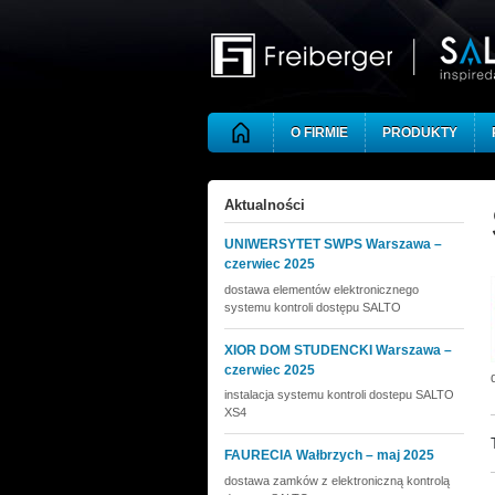
Skip to main content
O FIRMIE
PRODUKTY
Aktualności
UNIWERSYTET SWPS Warszawa –
czerwiec 2025
dostawa elementów elektronicznego
systemu kontroli dostępu SALTO
XIOR DOM STUDENCKI Warszawa –
czerwiec 2025
instalacja systemu kontroli dostepu SALTO
XS4
FAURECIA Wałbrzych – maj 2025
dostawa zamków z elektroniczną kontrolą