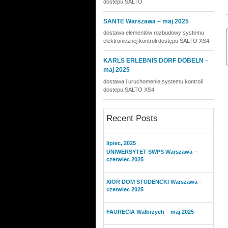
dostepu SALTO
SANTE Warszawa – maj 2025
dostawa elementów rozbudowy systemu
elektronicznej kontroli dostępu SALTO XS4.
KARLS ERLEBNIS DORF DÖBELN –
maj 2025
dostawa i uruchomenie systemu kontroli
dostepu SALTO XS4
Recent Posts
lipiec, 2025
UNIWERSYTET SWPS Warszawa –
czerwiec 2025
XIOR DOM STUDENCKI Warszawa –
czerwiec 2025
FAURECIA Wałbrzych – maj 2025