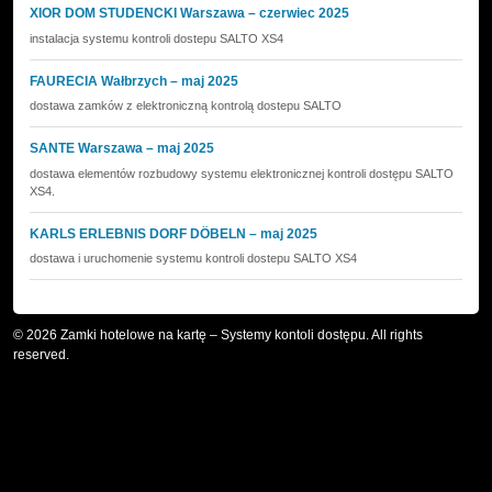
XIOR DOM STUDENCKI Warszawa – czerwiec 2025
instalacja systemu kontroli dostepu SALTO XS4
FAURECIA Wałbrzych – maj 2025
dostawa zamków z elektroniczną kontrolą dostepu SALTO
SANTE Warszawa – maj 2025
dostawa elementów rozbudowy systemu elektronicznej kontroli dostępu SALTO
XS4.
KARLS ERLEBNIS DORF DÖBELN – maj 2025
dostawa i uruchomenie systemu kontroli dostepu SALTO XS4
© 2026 Zamki hotelowe na kartę – Systemy kontoli dostępu. All rights
reserved.