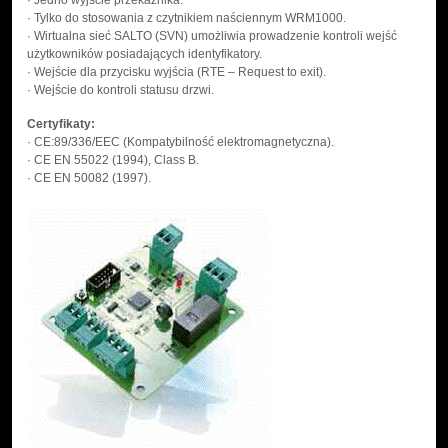
· Tylko do stosowania z czytnikiem naściennym WRM1000.
· Wirtualna sieć SALTO (SVN) umożliwia prowadzenie kontroli wejść
użytkowników posiadających identyfikatory.
· Wejście dla przycisku wyjścia (RTE – Request to exit).
· Wejście do kontroli statusu drzwi.
Certyfikaty:
· CE:89/336/EEC (Kompatybilność elektromagnetyczna).
· CE EN 55022 (1994), Class B.
· CE EN 50082 (1997).