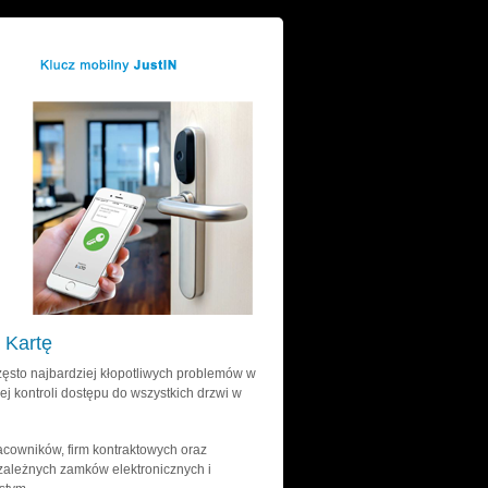
 Kartę
często najbardziej kłopotliwych problemów w
ej kontroli dostępu do wszystkich drzwi w
acowników, firm kontraktowych oraz
zależnych zamków elektronicznych i