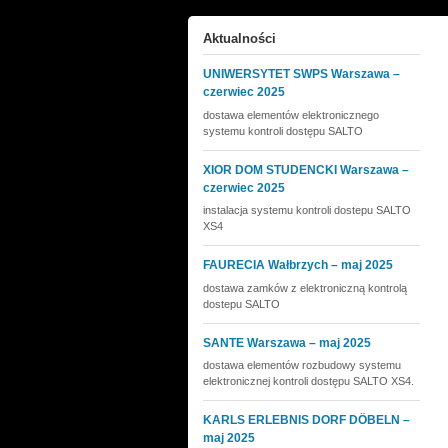
Aktualności
UNIWERSYTET SWPS Warszawa –
czerwiec 2025
dostawa elementów elektronicznego
systemu kontroli dostępu SALTO
XIOR DOM STUDENCKI Warszawa –
czerwiec 2025
instalacja systemu kontroli dostepu SALTO
XS4
FAURECIA Wałbrzych – maj 2025
dostawa zamków z elektroniczną kontrolą
dostepu SALTO
SANTE Warszawa – maj 2025
dostawa elementów rozbudowy systemu
elektronicznej kontroli dostępu SALTO XS4.
KARLS ERLEBNIS DORF DÖBELN –
maj 2025