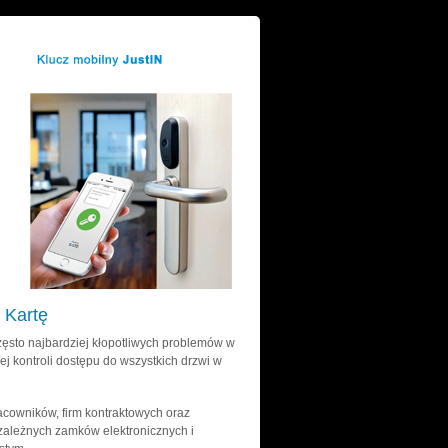
 Kartę
często najbardziej kłopotliwych problemów w
ej kontroli dostępu do wszystkich drzwi w
acowników, firm kontraktowych oraz
zależnych zamków elektronicznych i