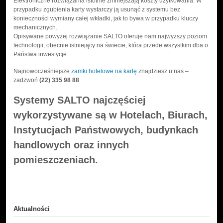
Elektroniczne rozwiązania istotnie zmniejszają koszty użytkowania. W
przypadku zgubienia karty wystarczy ją usunąć z systemu bez
konieczności wymiany całej wkładki, jak to bywa w przypadku kluczy
mechanicznych.
Opisywane powyżej rozwiązanie SALTO oferuje nam najwyższy poziom
technologii, obecnie istniejący na świecie, która przede wszystkim dba o
Państwa inwestycje.
Najnowocześniejsze
zamki hotelowe na kartę
znajdziesz u nas –
zadzwoń
(22) 335 98 88
Systemy SALTO najczęściej
wykorzystywane są w Hotelach, Biurach,
Instytucjach Państwowych, budynkach
handlowych oraz innych
pomieszczeniach.
Aktualności