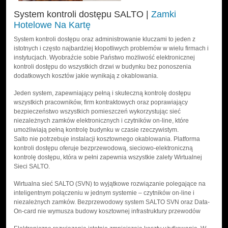
System kontroli dostępu SALTO |
Zamki
Hotelowe Na Kartę
System kontroli dostępu oraz administrowanie kluczami to jeden z
istotnych i często najbardziej kłopotliwych problemów w wielu firmach i
instytucjach. Wyobraźcie sobie Państwo możliwość elektronicznej
kontroli dostępu do wszystkich drzwi w budynku bez ponoszenia
dodatkowych kosztów jakie wynikają z okablowania.
Jeden system, zapewniający pełną i skuteczną kontrolę dostępu
wszystkich pracowników, firm kontraktowych oraz poprawiający
bezpieczeństwo wszystkich pomieszczeń wykorzystując sieć
niezależnych zamków elektronicznych i czytników on-line, które
umożliwiają pełną kontrolę budynku w czasie rzeczywistym.
Salto nie potrzebuje instalacji kosztownego okablowania. Platforma
kontroli dostępu oferuje bezprzewodową, sieciowo-elektroniczną
kontrolę dostępu, która w pełni zapewnia wszystkie zalety Wirtualnej
Sieci SALTO.
Wirtualna sieć SALTO (SVN) to wyjątkowe rozwiązanie polegające na
inteligentnym połączeniu w jednym systemie – czytników on-line i
niezależnych zamków. Bezprzewodowy system SALTO SVN oraz Data-
On-card nie wymusza budowy kosztownej infrastruktury przewodów