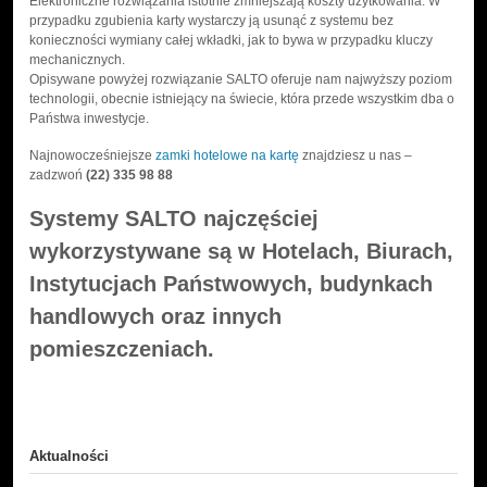
Elektroniczne rozwiązania istotnie zmniejszają koszty użytkowania. W
przypadku zgubienia karty wystarczy ją usunąć z systemu bez
konieczności wymiany całej wkładki, jak to bywa w przypadku kluczy
mechanicznych.
Opisywane powyżej rozwiązanie SALTO oferuje nam najwyższy poziom
technologii, obecnie istniejący na świecie, która przede wszystkim dba o
Państwa inwestycje.
Najnowocześniejsze
zamki hotelowe na kartę
znajdziesz u nas –
zadzwoń
(22) 335 98 88
Systemy SALTO najczęściej
wykorzystywane są w Hotelach, Biurach,
Instytucjach Państwowych, budynkach
handlowych oraz innych
pomieszczeniach.
Aktualności