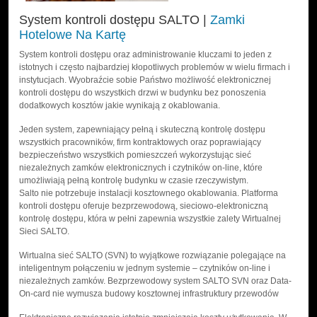
System kontroli dostępu SALTO |
Zamki
Hotelowe Na Kartę
System kontroli dostępu oraz administrowanie kluczami to jeden z
istotnych i często najbardziej kłopotliwych problemów w wielu firmach i
instytucjach. Wyobraźcie sobie Państwo możliwość elektronicznej
kontroli dostępu do wszystkich drzwi w budynku bez ponoszenia
dodatkowych kosztów jakie wynikają z okablowania.
Jeden system, zapewniający pełną i skuteczną kontrolę dostępu
wszystkich pracowników, firm kontraktowych oraz poprawiający
bezpieczeństwo wszystkich pomieszczeń wykorzystując sieć
niezależnych zamków elektronicznych i czytników on-line, które
umożliwiają pełną kontrolę budynku w czasie rzeczywistym.
Salto nie potrzebuje instalacji kosztownego okablowania. Platforma
kontroli dostępu oferuje bezprzewodową, sieciowo-elektroniczną
kontrolę dostępu, która w pełni zapewnia wszystkie zalety Wirtualnej
Sieci SALTO.
Wirtualna sieć SALTO (SVN) to wyjątkowe rozwiązanie polegające na
inteligentnym połączeniu w jednym systemie – czytników on-line i
niezależnych zamków. Bezprzewodowy system SALTO SVN oraz Data-
On-card nie wymusza budowy kosztownej infrastruktury przewodów