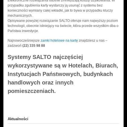
Elektroniczne rozwiązania istotnie zmniejszają koszty użytkowania. W
przypadku zgubienia karty wystarczy ją usunąć z systemu bez
konieczności wymiany całej wkładki, jak to bywa w przypadku kluczy
mechanicznych.
Opisywane powyżej rozwiązanie SALTO oferuje nam najwyższy poziom
technologii, obecnie istniejący na świecie, która przede wszystkim dba o
Państwa inwestycje.
Najnowocześniejsze
zamki hotelowe na kartę
znajdziesz u nas –
zadzwoń
(22) 335 98 88
Systemy SALTO najczęściej
wykorzystywane są w Hotelach, Biurach,
Instytucjach Państwowych, budynkach
handlowych oraz innych
pomieszczeniach.
Aktualności