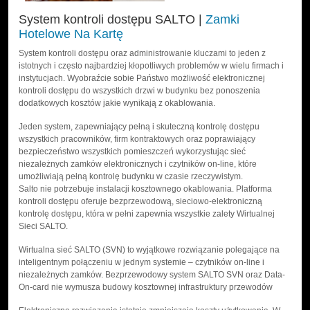
System kontroli dostępu SALTO |
Zamki
Hotelowe Na Kartę
System kontroli dostępu oraz administrowanie kluczami to jeden z
istotnych i często najbardziej kłopotliwych problemów w wielu firmach i
instytucjach. Wyobraźcie sobie Państwo możliwość elektronicznej
kontroli dostępu do wszystkich drzwi w budynku bez ponoszenia
dodatkowych kosztów jakie wynikają z okablowania.
Jeden system, zapewniający pełną i skuteczną kontrolę dostępu
wszystkich pracowników, firm kontraktowych oraz poprawiający
bezpieczeństwo wszystkich pomieszczeń wykorzystując sieć
niezależnych zamków elektronicznych i czytników on-line, które
umożliwiają pełną kontrolę budynku w czasie rzeczywistym.
Salto nie potrzebuje instalacji kosztownego okablowania. Platforma
kontroli dostępu oferuje bezprzewodową, sieciowo-elektroniczną
kontrolę dostępu, która w pełni zapewnia wszystkie zalety Wirtualnej
Sieci SALTO.
Wirtualna sieć SALTO (SVN) to wyjątkowe rozwiązanie polegające na
inteligentnym połączeniu w jednym systemie – czytników on-line i
niezależnych zamków. Bezprzewodowy system SALTO SVN oraz Data-
On-card nie wymusza budowy kosztownej infrastruktury przewodów