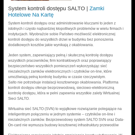
System kontroli dostępu SALTO |
Zamki
Hotelowe Na Kartę
System kontroli dostępu oraz administrowanie kluczami to jeden z
istotnych i często najbardziej kłopotliwych problemów w wielu firmach i
instytucjach. Wyobraźcie sobie Państwo możliwość elektronicznej
kontroli dostępu do wszystkich drzwi w budynku bez ponoszenia
dodatkowych kosztów jakie wynikają z okablowania.
Jeden system, zapewniający pełną i skuteczną kontrolę dostępu
wszystkich pracowników, firm kontraktowych oraz poprawiający
bezpieczeństwo wszystkich pomieszczeń wykorzystując sieć
niezależnych zamków elektronicznych i czytników on-line, które
umożliwiają pełną kontrolę budynku w czasie rzeczywistym.
Salto nie potrzebuje instalacji kosztownego okablowania. Platforma
kontroli dostępu oferuje bezprzewodową, sieciowo-elektroniczną
kontrolę dostępu, która w pełni zapewnia wszystkie zalety Wirtualnej
Sieci SALTO.
Wirtualna sieć SALTO (SVN) to wyjątkowe rozwiązanie polegające na
inteligentnym połączeniu w jednym systemie – czytników on-line i
niezależnych zamków. Bezprzewodowy system SALTO SVN oraz Data-
On-card nie wymusza budowy kosztownej infrastruktury przewodów