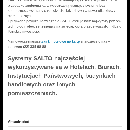
Elektroniczne rozwiązania istotnie zmniejszają koszty użytkowania. W
przypadku zgubienia karty wystarczy ją usunąć z systemu bez
konieczności wymiany całej wkładki, jak to bywa w przypadku kluczy
mechanicznych.
Opisywane powyżej rozwiązanie SALTO oferuje nam najwyższy poziom
technologii, obecnie istniejący na świecie, która przede wszystkim dba o
Państwa inwestycje.
Najnowocześniejsze
zamki hotelowe na kartę
znajdziesz u nas –
zadzwoń
(22) 335 98 88
Systemy SALTO najczęściej
wykorzystywane są w Hotelach, Biurach,
Instytucjach Państwowych, budynkach
handlowych oraz innych
pomieszczeniach.
Aktualności