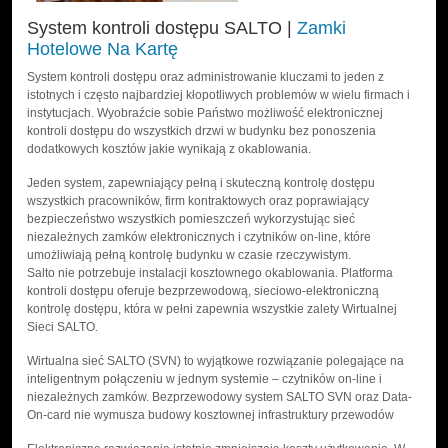
System kontroli dostępu SALTO |
Zamki
Hotelowe Na Kartę
System kontroli dostępu oraz administrowanie kluczami to jeden z
istotnych i często najbardziej kłopotliwych problemów w wielu firmach i
instytucjach. Wyobraźcie sobie Państwo możliwość elektronicznej
kontroli dostępu do wszystkich drzwi w budynku bez ponoszenia
dodatkowych kosztów jakie wynikają z okablowania.
Jeden system, zapewniający pełną i skuteczną kontrolę dostępu
wszystkich pracowników, firm kontraktowych oraz poprawiający
bezpieczeństwo wszystkich pomieszczeń wykorzystując sieć
niezależnych zamków elektronicznych i czytników on-line, które
umożliwiają pełną kontrolę budynku w czasie rzeczywistym.
Salto nie potrzebuje instalacji kosztownego okablowania. Platforma
kontroli dostępu oferuje bezprzewodową, sieciowo-elektroniczną
kontrolę dostępu, która w pełni zapewnia wszystkie zalety Wirtualnej
Sieci SALTO.
Wirtualna sieć SALTO (SVN) to wyjątkowe rozwiązanie polegające na
inteligentnym połączeniu w jednym systemie – czytników on-line i
niezależnych zamków. Bezprzewodowy system SALTO SVN oraz Data-
On-card nie wymusza budowy kosztownej infrastruktury przewodów