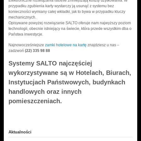
Elektroniczne rozwiązania istotnie zmniejszają koszty użytkowania. W
przypadku zgubienia karty wystarczy ją usunąć z systemu bez
konieczności wymiany całej wkładki, jak to bywa w przypadku kluczy
mechanicznych.
Opisywane powyżej rozwiązanie SALTO oferuje nam najwyższy poziom
technologii, obecnie istniejący na świecie, która przede wszystkim dba o
Państwa inwestycje.
Najnowocześniejsze
zamki hotelowe na kartę
znajdziesz u nas –
zadzwoń
(22) 335 98 88
Systemy SALTO najczęściej
wykorzystywane są w Hotelach, Biurach,
Instytucjach Państwowych, budynkach
handlowych oraz innych
pomieszczeniach.
Aktualności