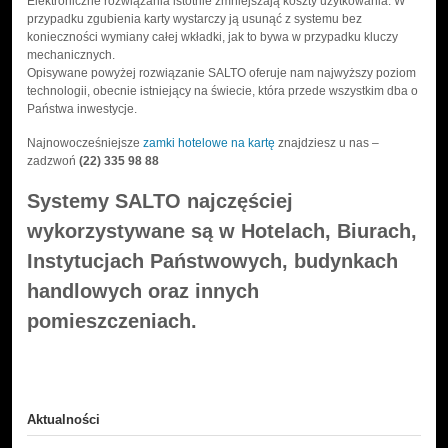
Elektroniczne rozwiązania istotnie zmniejszają koszty użytkowania. W
przypadku zgubienia karty wystarczy ją usunąć z systemu bez
konieczności wymiany całej wkładki, jak to bywa w przypadku kluczy
mechanicznych.
Opisywane powyżej rozwiązanie SALTO oferuje nam najwyższy poziom
technologii, obecnie istniejący na świecie, która przede wszystkim dba o
Państwa inwestycje.
Najnowocześniejsze
zamki hotelowe na kartę
znajdziesz u nas –
zadzwoń
(22) 335 98 88
Systemy SALTO najczęściej
wykorzystywane są w Hotelach, Biurach,
Instytucjach Państwowych, budynkach
handlowych oraz innych
pomieszczeniach.
Aktualności