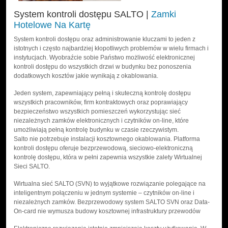
System kontroli dostępu SALTO |
Zamki
Hotelowe Na Kartę
System kontroli dostępu oraz administrowanie kluczami to jeden z
istotnych i często najbardziej kłopotliwych problemów w wielu firmach i
instytucjach. Wyobraźcie sobie Państwo możliwość elektronicznej
kontroli dostępu do wszystkich drzwi w budynku bez ponoszenia
dodatkowych kosztów jakie wynikają z okablowania.
Jeden system, zapewniający pełną i skuteczną kontrolę dostępu
wszystkich pracowników, firm kontraktowych oraz poprawiający
bezpieczeństwo wszystkich pomieszczeń wykorzystując sieć
niezależnych zamków elektronicznych i czytników on-line, które
umożliwiają pełną kontrolę budynku w czasie rzeczywistym.
Salto nie potrzebuje instalacji kosztownego okablowania. Platforma
kontroli dostępu oferuje bezprzewodową, sieciowo-elektroniczną
kontrolę dostępu, która w pełni zapewnia wszystkie zalety Wirtualnej
Sieci SALTO.
Wirtualna sieć SALTO (SVN) to wyjątkowe rozwiązanie polegające na
inteligentnym połączeniu w jednym systemie – czytników on-line i
niezależnych zamków. Bezprzewodowy system SALTO SVN oraz Data-
On-card nie wymusza budowy kosztownej infrastruktury przewodów