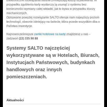
Elektroniczne rozwiązania istotnie zmniejszają koszty użytkowania. W
przypadku zgubienia karty wystarczy ją usunąć z systemu bez
konieczności wymiany całej wkładki, jak to bywa w przypadku kluczy
mechanicznych.
Opisywane powyżej rozwiązanie SALTO oferuje nam najwyższy poziom
technologii, obecnie istniejący na świecie, która przede wszystkim dba o
Państwa inwestycje.
Najnowocześniejsze
zamki hotelowe na kartę
znajdziesz u nas –
zadzwoń
(22) 335 98 88
Systemy SALTO najczęściej
wykorzystywane są w Hotelach, Biurach,
Instytucjach Państwowych, budynkach
handlowych oraz innych
pomieszczeniach.
Aktualności