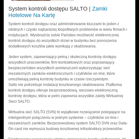
System kontroli dostępu SALTO |
Zamki
Hotelowe Na Kartę
System kontroli dostępu oraz administrowanie kluczami to jeden z
istotnych i często najbardziej kłopotliwych problemów w wielu firmach i
instytucjach. Wyobraźcie sobie Państwo możliwość elektronicznej
kontroli dostępu do wszystkich drzwi w budynku bez ponoszenia
dodatkowych kosztów jakie wynikają z okablowania.
Jeden system, zapewniający pełną i skuteczną kontrolę dostępu
wszystkich pracowników, firm kontraktowych oraz poprawiający
bezpieczeństwo wszystkich pomieszczeń wykorzystując sieć
niezależnych zamków elektronicznych i czytników on-line, które
umożliwiają pełną kontrolę budynku w czasie rzeczywistym.
Salto nie potrzebuje instalacji kosztownego okablowania. Platforma
kontroli dostępu oferuje bezprzewodową, sieciowo-elektroniczną
kontrolę dostępu, która w pełni zapewnia wszystkie zalety Wirtualnej
Sieci SALTO.
Wirtualna sieć SALTO (SVN) to wyjątkowe rozwiązanie polegające na
inteligentnym połączeniu w jednym systemie – czytników on-line i
niezależnych zamków. Bezprzewodowy system SALTO SVN oraz Data-
On-card nie wymusza budowy kosztownej infrastruktury przewodów