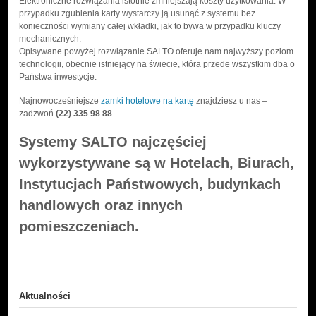
Elektroniczne rozwiązania istotnie zmniejszają koszty użytkowania. W
przypadku zgubienia karty wystarczy ją usunąć z systemu bez
konieczności wymiany całej wkładki, jak to bywa w przypadku kluczy
mechanicznych.
Opisywane powyżej rozwiązanie SALTO oferuje nam najwyższy poziom
technologii, obecnie istniejący na świecie, która przede wszystkim dba o
Państwa inwestycje.
Najnowocześniejsze
zamki hotelowe na kartę
znajdziesz u nas –
zadzwoń
(22) 335 98 88
Systemy SALTO najczęściej
wykorzystywane są w Hotelach, Biurach,
Instytucjach Państwowych, budynkach
handlowych oraz innych
pomieszczeniach.
Aktualności