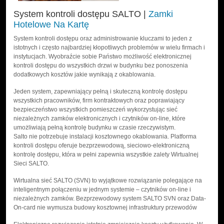
System kontroli dostępu SALTO |
Zamki
Hotelowe Na Kartę
System kontroli dostępu oraz administrowanie kluczami to jeden z
istotnych i często najbardziej kłopotliwych problemów w wielu firmach i
instytucjach. Wyobraźcie sobie Państwo możliwość elektronicznej
kontroli dostępu do wszystkich drzwi w budynku bez ponoszenia
dodatkowych kosztów jakie wynikają z okablowania.
Jeden system, zapewniający pełną i skuteczną kontrolę dostępu
wszystkich pracowników, firm kontraktowych oraz poprawiający
bezpieczeństwo wszystkich pomieszczeń wykorzystując sieć
niezależnych zamków elektronicznych i czytników on-line, które
umożliwiają pełną kontrolę budynku w czasie rzeczywistym.
Salto nie potrzebuje instalacji kosztownego okablowania. Platforma
kontroli dostępu oferuje bezprzewodową, sieciowo-elektroniczną
kontrolę dostępu, która w pełni zapewnia wszystkie zalety Wirtualnej
Sieci SALTO.
Wirtualna sieć SALTO (SVN) to wyjątkowe rozwiązanie polegające na
inteligentnym połączeniu w jednym systemie – czytników on-line i
niezależnych zamków. Bezprzewodowy system SALTO SVN oraz Data-
On-card nie wymusza budowy kosztownej infrastruktury przewodów