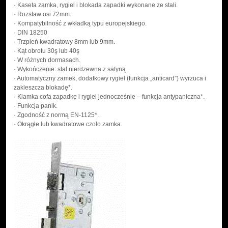
· Kaseta zamka, rygiel i blokada zapadki wykonane ze stali.
· Rozstaw osi 72mm.
· Kompatybilność z wkładką typu europejskiego.
· DIN 18250
· Trzpień kwadratowy 8mm lub 9mm.
· Kąt obrotu 30ş lub 40ş
· W różnych dormasach.
· Wykończenie: stal nierdzewna z satyną.
· Automatyczny zamek, dodatkowy rygiel (funkcja „anticard”) wyrzuca i
zakleszcza blokadę*.
· Klamka cofa zapadkę i rygiel jednocześnie – funkcja antypaniczna*.
· Funkcja panik.
· Zgodność z normą EN-1125*.
· Okrągłe lub kwadratowe czoło zamka.